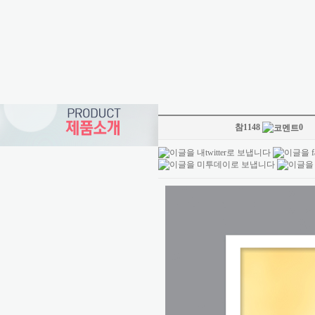
참1148
0