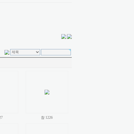
27
참 1226