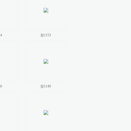
4
참1153
0
참1149